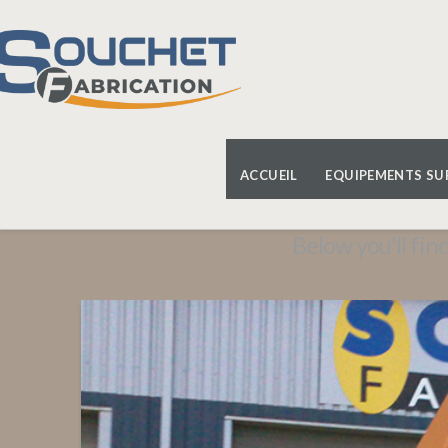
Category
Archive
ACCUEIL
EQUIPEMENTS SU
Below you'll find