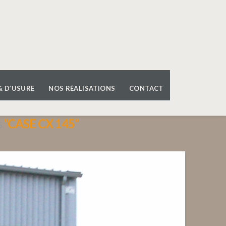
& D’USURE
NOS RÉALISATIONS
CONTACT
s
“CASE CX 145”