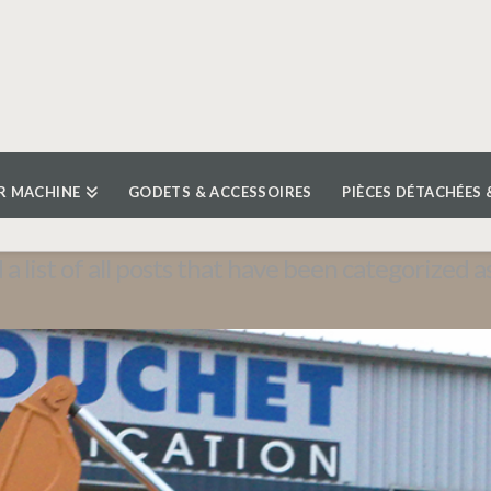
R MACHINE
GODETS & ACCESSOIRES
PIÈCES DÉTACHÉES 
 a list of all posts that have been categorized a