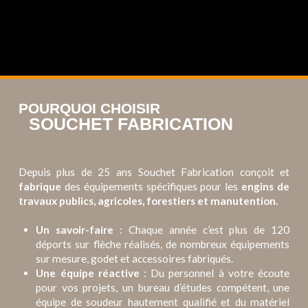
POURQUOI CHOISIR
SOUCHET FABRICATION
Depuis plus de 25 ans Souchet Fabrication conçoit et
fabrique
des équipements spécifiques pour les
engins de
travaux publics, agricoles, forestiers et manutention.
Un savoir-faire
: Chaque année c’est plus de 120
déports sur flèche réalisés, de nombreux équipements
sur mesure, godet et accessoires fabriqués.
Une équipe réactive
: Du personnel à votre écoute
pour vos projets, un bureau d’études compétent, une
équipe de soudeur hautement qualifié et du matériel