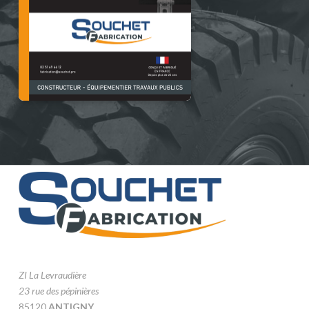
ZI La Levraudière
23 rue des pépinières
85120
ANTIGNY