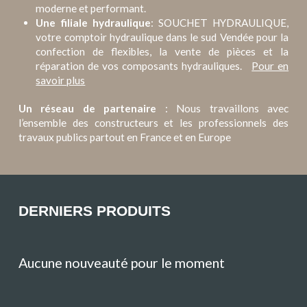
moderne et performant.
Une filiale hydraulique
: SOUCHET HYDRAULIQUE,
votre comptoir hydraulique dans le sud Vendée pour la
confection de flexibles, la vente de pièces et la
réparation de vos composants hydrauliques.
Pour en
savoir plus
Un réseau de partenaire
: Nous travaillons avec
l’ensemble des constructeurs et les professionnels des
travaux publics partout en France et en Europe
DERNIERS PRODUITS
Aucune nouveauté pour le moment