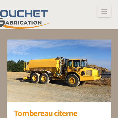
Nav
Tombereau citerne