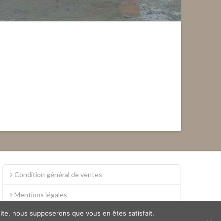
Condition général de ventes
Mentions légales
 site, nous supposerons que vous en êtes satisfait.
S.A.V.