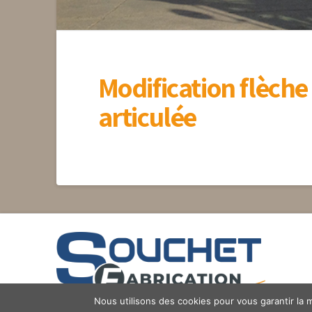
Modification flèch
articulée
Nous utilisons des cookies pour vous garantir la m