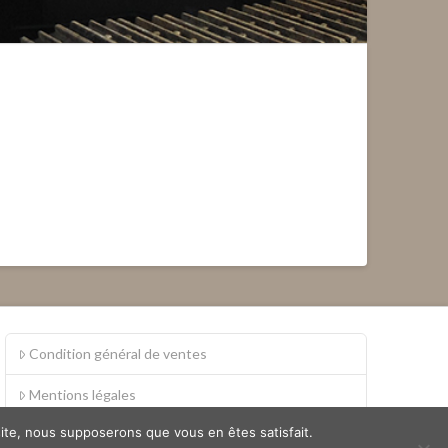
Condition général de ventes
Mentions légales
 site, nous supposerons que vous en êtes satisfait.
S.A.V.