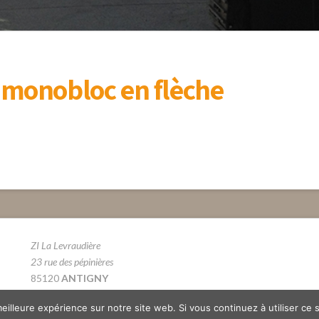
e monobloc en flèche
ZI La Levraudière
23 rue des pépinières
85120
ANTIGNY
Tél. 02 51 69 66 12
eilleure expérience sur notre site web. Si vous continuez à utiliser ce