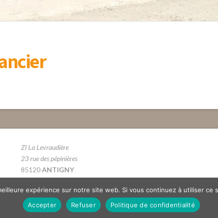
ancier
ZI La Levraudière
23 rue des pépinières
85120
ANTIGNY
Tél. 02 51 69 66 12
eilleure expérience sur notre site web. Si vous continuez à utiliser ce
Accepter
Refuser
Politique de confidentialité