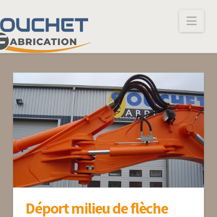
Nav
Déport milieu de flèche