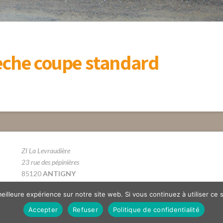
lèche coupe standard
ZI La Levraudière
23 rue des pépinières
85120
ANTIGNY
Tél. 02 51 69 66 12
eilleure expérience sur notre site web. Si vous continuez à utiliser ce
Accepter
Refuser
Politique de confidentialité