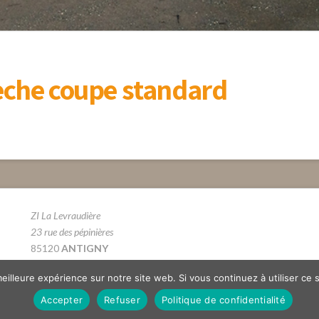
lèche coupe standard
ZI La Levraudière
23 rue des pépinières
85120
ANTIGNY
Tél. 02 51 69 66 12
eilleure expérience sur notre site web. Si vous continuez à utiliser ce
Accepter
Refuser
Politique de confidentialité