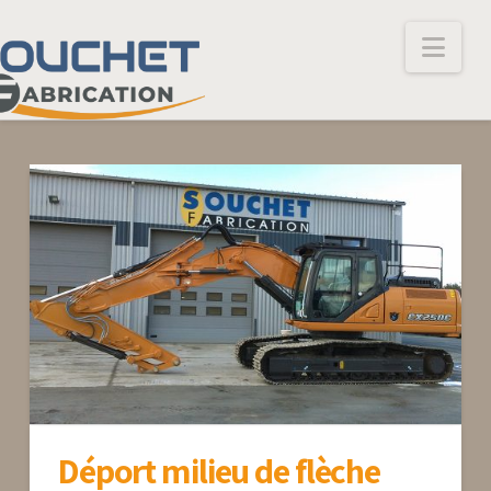
Nav
Déport milieu de flèche