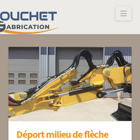
Nav
Déport milieu de flèche