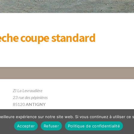
lèche coupe standard
ZI La Levraudière
23 rue des pépinières
85120
ANTIGNY
Tél. 02 51 69 66 12
eilleure expérience sur notre site web. Si vous continuez à utiliser ce
Accepter
Refuser
Politique de confidentialité