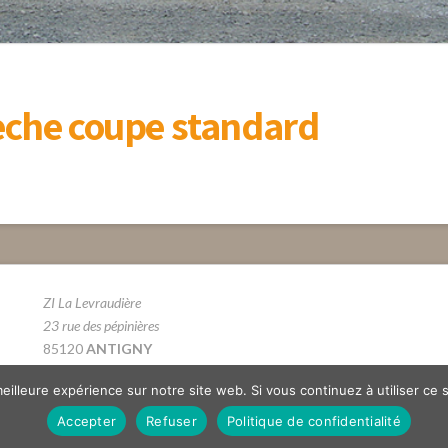
lèche coupe standard
ZI La Levraudière
23 rue des pépinières
85120
ANTIGNY
Tél. 02 51 69 66 12
eilleure expérience sur notre site web. Si vous continuez à utiliser ce
Accepter
Refuser
Politique de confidentialité