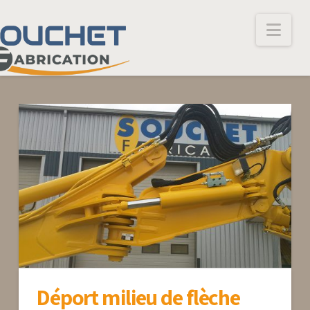
Nav
Déport milieu de flèche