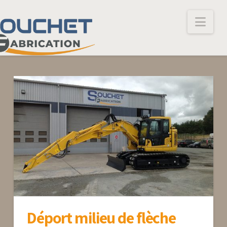
Nav
Déport milieu de flèche