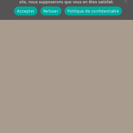
site, nous supposerons que vous en êtes satisfait.
Accepter
Refuser
Politique de confidentialité
Category Archive
Below you'll find a list of all posts that have been
categorized as
“KOMAT'SU PW 140”