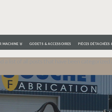
R MACHINE
GODETS & ACCESSOIRES
PIÈCES DÉTACHÉES 
nd a list of all posts that have been categorized