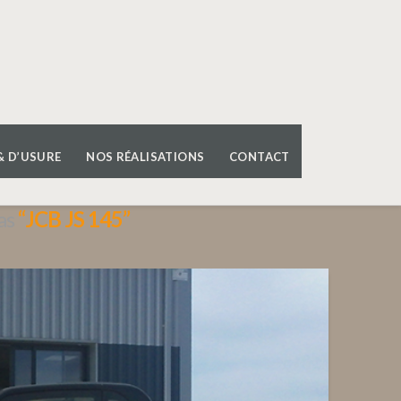
& D’USURE
NOS RÉALISATIONS
CONTACT
 as
“JCB JS 145”