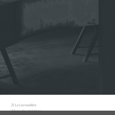
ZI La Levraudière
23 rue des pépinières