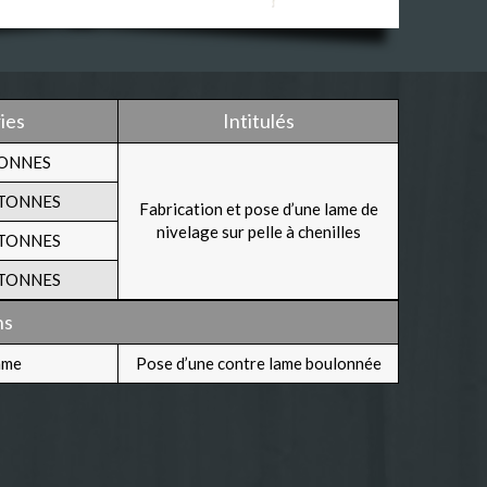
ies
Intitulés
TONNES
 TONNES
Fabrication et pose d’une lame de
nivelage sur pelle à chenilles
 TONNES
 TONNES
ns
ame
Pose d’une contre lame boulonnée