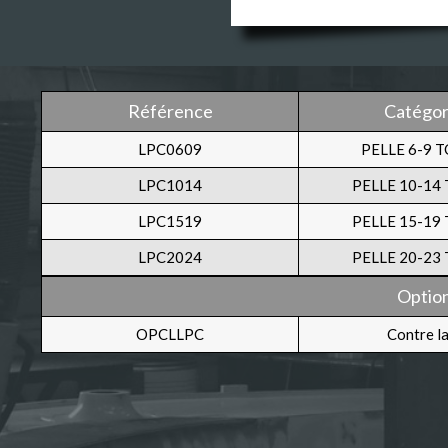
Référence
Catégor
LPC0609
PELLE 6-9 
LPC1014
PELLE 10-14
LPC1519
PELLE 15-19
LPC2024
PELLE 20-23
Optio
OPCLLPC
Contre l