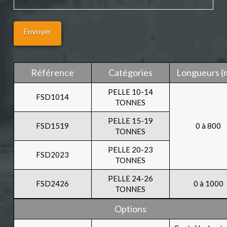
Référence
Catégories
Longueurs (
PELLE 10-14
FSD1014
TONNES
PELLE 15-19
FSD1519
0 à 800
TONNES
PELLE 20-23
FSD2023
TONNES
PELLE 24-26
FSD2426
0 à 1000
TONNES
Options