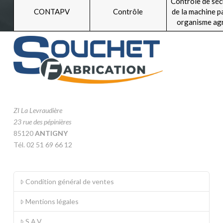
Contrôle de séc
CONTAPV
Contrôle
de la machine p
organisme ag
ZI La Levraudière
23 rue des pépinières
85120
ANTIGNY
Tél. 02 51 69 66 12
Condition général de ventes
Mentions légales
S.A.V.