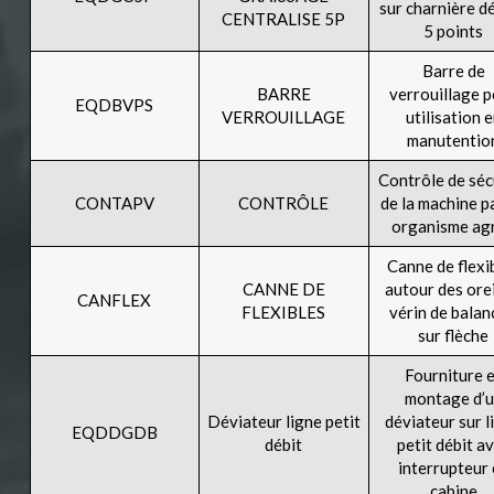
sur charnière d
CENTRALISE 5P
5 points
Barre de
BARRE
verrouillage 
EQDBVPS
VERROUILLAGE
utilisation 
manutentio
Contrôle de séc
CONTAPV
CONTRÔLE
de la machine p
organisme ag
Canne de flexi
CANNE DE
autour des orei
CANFLEX
FLEXIBLES
vérin de balan
sur flèche
Fourniture 
montage d’
Déviateur ligne petit
déviateur sur l
EQDDGDB
débit
petit débit a
interrupteur
cabine