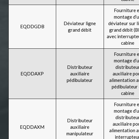
Fourniture 
montage d’
Déviateur ligne
déviateur sur l
EQDDGDB
grand débit
grand débit (
avec interrupte
cabine
Fourniture 
montage d’
Distributeur
distributeu
EQDDAXP
auxiliaire
auxiliaire po
pédibulateur
alimentation 
pédibulateur
cabine
Fourniture 
montage d’
distributeu
Distributeur
auxiliaire po
EQDDAXM
auxiliaire
alimentation 
manipulateur
interrupteu