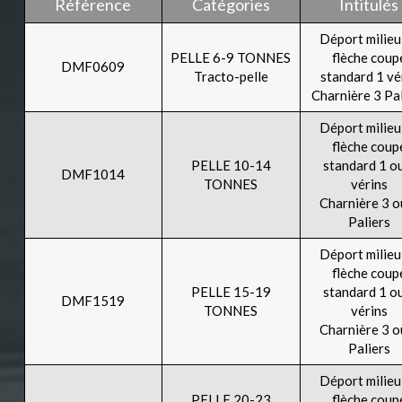
Référence
Catégories
Intitulés
Déport milieu
PELLE 6-9 TONNES
flèche coup
DMF0609
Tracto-pelle
standard 1 vé
Charnière 3 Pa
Déport milieu
flèche coup
PELLE 10-14
standard 1 o
DMF1014
TONNES
vérins
Charnière 3 o
Paliers
Déport milieu
flèche coup
PELLE 15-19
standard 1 o
DMF1519
TONNES
vérins
Charnière 3 o
Paliers
Déport milieu
PELLE 20-23
flèche coup