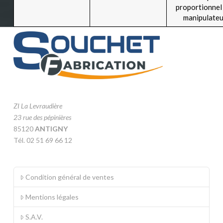
proportionnel
manipulateu
ZI La Levraudière
23 rue des pépinières
85120
ANTIGNY
Tél. 02 51 69 66 12
Condition général de ventes
Mentions légales
S.A.V.