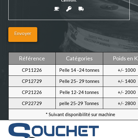
Référence
Catégories
Poids en 
CP11226
Pelle 14 -24 tonnes
+/- 1000
CP12729
Pelle 25- 29 tonnes
+/- 1400
CP21226
Pelle 12-24 tonnes
+/- 2000
CP22729
pelle 25-29 Tonnes
+/- 2800
* Suivant disponibilité sur machine