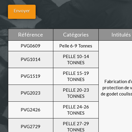
Référence
Catégories
Intitulés
PVG0609
Pelle 6-9 Tonnes
PELLE 10-14
PVG1014
TONNES
PELLE 15-19
PVG1519
TONNES
Fabrication d
protection de 
PELLE 20-23
PVG2023
de godet coulis
TONNES
PELLE 24-26
PVG2426
TONNES
PELLE 27-29
PVG2729
TONNES